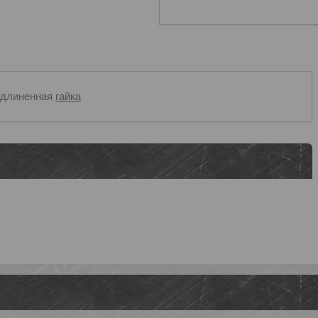
удлиненная
гайка