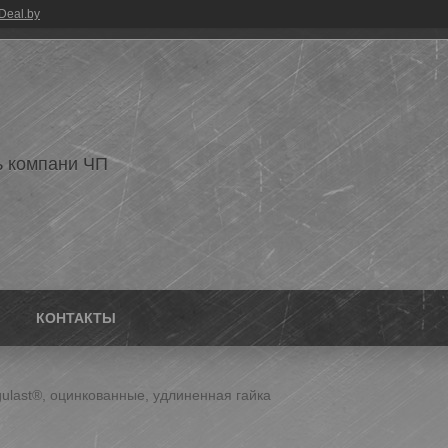
Deal.by
 компани ЧП
КОНТАКТЫ
last®, оцинкованные, удлиненная гайка