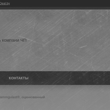
Deal.by
 компани ЧП
КОНТАКТЫ
с dämmgulast®, оцинкованный