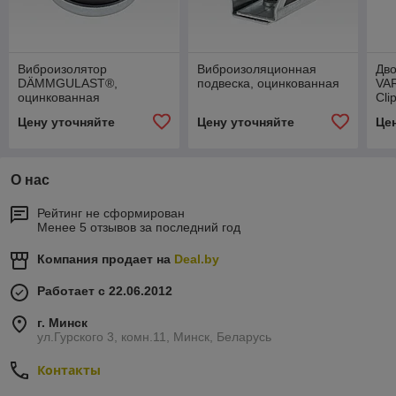
Виброизолятор
Виброизоляционная
Дв
DÄMMGULAST®,
подвеска, оцинкованная
VAR
оцинкованная
Cli
рез
Цену уточняйте
Цену уточняйте
Це
О нас
Рейтинг не сформирован
Менее 5 отзывов за последний год
Компания продает на
Deal.by
Работает с 22.06.2012
г. Минск
ул.Гурского 3, комн.11, Минск, Беларусь
Контакты