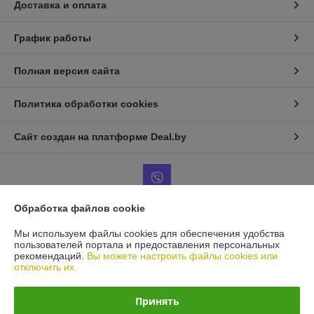
Доставка и оплата
График работы
Полная версия сайта
Политика обработки cookies
Сайт создан на платформе Deal.by
Обработка файлов cookie
Информация для покупателя
Мы используем файлы cookies для обеспечения удобства
пользователей портала и предоставления персональных
Юридическое лицо:
Частное предприятие "АйДаниль компани"
рекомендаций.
Вы можете настроить файлы cookies или
220025, Республика Беларусь, г. Минск, ул. Космонавтов, 5/1 оф.18
отключить их.
Регистрационный номер ЕГР: 191574077
Принять
УНП: 191574077