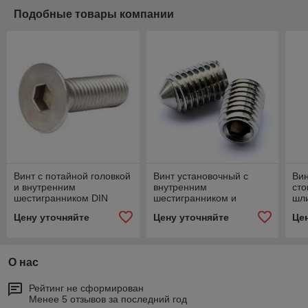
Подобные товары компании
Винт с потайной головкой
Винт установочный с
Вин
и внутренним
внутренним
ст
шестигранником DIN
шестигранником и
шл
7991
заостренным концом DIN
кон
Цену уточняйте
Цену уточняйте
Це
914
О нас
Рейтинг не сформирован
Менее 5 отзывов за последний год