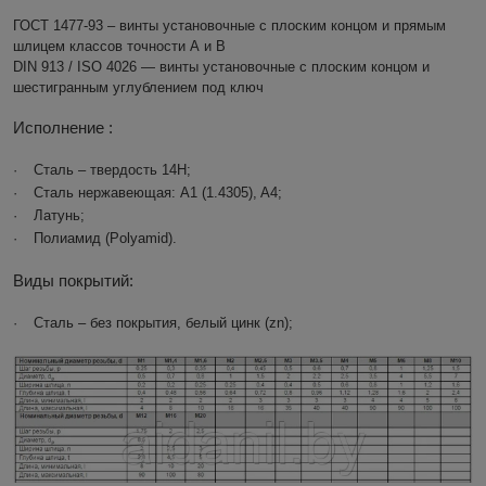
ГОСТ 1477-93 – винты установочные с плоским концом и прямым
шлицем классов точности А и В
DIN
913 /
ISO
4026 ― винты установочные с плоским концом и
шестигранным углублением под ключ
Исполнение :
·
Сталь – твердость 14
H
;
·
Сталь нержавеющая: A1 (1.4305), A4;
·
Латунь;
·
Полиамид (
Polyamid
).
Виды покрытий:
·
Сталь – без покрытия, белый цинк (
zn
);